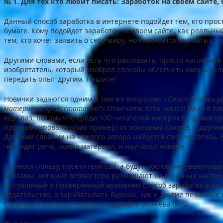
№ 1. Для тех кто любит писать: Заработок на своем сайте, 
Данный способ заработка в интернете подойдет тем, кто прос
бумаге. Кому подойдет заработок на своем сайте, как реальны
тем, кто хочет заявить о себе миру, но стесняется снимать с с
Другими словами, если есть что рассказать, просто напишите
изобретатель, который изобрел способы облегчить жизнь чел
передать опыт другим. Пишите!
Новички задаются одним и тем же вопросом:
«Смысл делать у
материала предостаточно?»
Отвечаем: Есть смысл! Дело в то
еще раз, потому что среди 100 читателей интернета одним пр
программированию(как пример) от компании Google, а други
Другими словами на каждого автора найдется свой читатель. 
чем идет речь, понял материал, и научился новому.
Принося пользу, посетители сайта будут постоянно увеличиват
рекламы, которые вебмастера размещают на в разных частях 
популярный и проверенный временем способ заработка в интер
издательство, а зарабатывать будешь, как и другие печатные
страницах ресурса. Надеюсь подробно разжевали 🙂