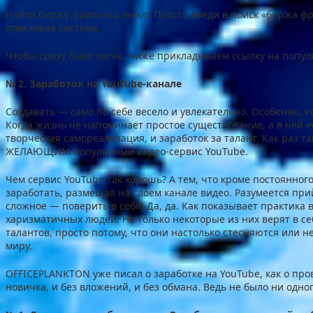
Найти биржу фриланса легко. Просто введи в поиск «биржа ф
поисковая система.
Чтобы сразу было легче, ниже прикладываем ссылку на популя
№ 2. Заработок на YouTube-канале
Cоздавать — само по себе весело и увлекательно. Особенно, к
Когда жизнь не напоминает простое существование, а в ней 
творческая самореализация, и заработок за талант. Как раз 
ЖЕЛАЮЩИМ популярный видео-сервис YouTube.
Чем сервис YouTube так хорошь? А тем, что кроме постоянно
заработать, размещая на своем канале видео. Разумеется прий
сложное — поверить в себя! Да, да. Как показывает практика
харизматичных людей. Но только некоторые из них верят в с
талантов, просто потому, что они настолько стесняются или не
миру.
OFFICEPLANKTON уже писал о заработке на YouTube, как о про
новичка, и без вложений, и без обмана. Ведь не было ни одно