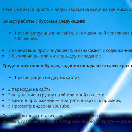
Тоже считается простым видом заработка новичку, где никаки
Смысл работы с буксами следующий:
1 регистрируешься на сайте, а там длинный список разн
400 рублей;
2 Выбираешь приглянувшееся, и ознакомься с содержание
3 Выполняешь, или читаешь другое задание.
Среди «квестов» в буксах, задания попадаются самые разн
1 регистрация на других сайтах;
2 переходы на сайты;
3 вступление в группу в той или иной соц сети;
4 зайти в приложение — поиграть в карты, к примеру;
5 Просмотр видео на YouTube.
Сразу понятно, что таких заданий превеликое множество, с 
нулевая, главные качества, которыми нужно обладать — усид