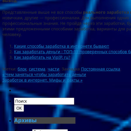
Вывод:
Представленные выше не все способы
реального заработка 
новичкам, другие — профессионалам. Для выполнения одних з
профессиональные знания. Не пройдя через эти заработки, бу
этими предложенными способами заработка, варианты для раб
человеку.
Какие способы заработка в интернете бывают
Как заработать деньги ; ТОП-13 проверенных способов б
Как заработать на VipIP. ru?
Метки:
блок
,
система
,
части
.
Закладка
Постоянная ссылка
.
«
Чем заняться чтобы заработать деньги
Заработок в интернет. Мифы и факты
»
Архивы