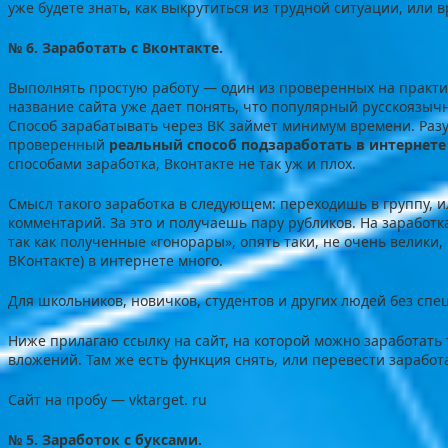
уже будете знать, как выкрутиться из трудной ситуации, или 
№ 6. Заработать с Вконтакте.
Выполнять простую работу — один из проверенных на практик
название сайта уже дает понять, что популярный русскоязыч
Способ зарабатывать через ВК займет минимум времени. Разу
проверенный
реальный способ подзаработать в интернете
способами заработка, Вконтакте не так уж и плох.
Смысл такого заработка в следующем: переходишь в группу, ил
комментарий. За это и получаешь пару рубликов. На заработк
так как полученные «гонорары», опять таки, не очень велики,
ВКонтакте) в интернете много.
Для школьников, новичков, студентов и других людей без сп
Ниже прилагаю ссылку на сайт, на которой можно заработать 
вложений. Там же есть функция снять, или перевести заработ
Сайт на пробу — vktarget. ru
№ 5. Заработок с буксами.