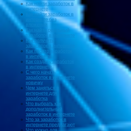
Как найти заработок в
интернете
Как найти заработок в
интернете без
вложений
Как найти реальный
заработок в интернете
Как получить
заработок в интернете
Как просто заработок
в интернете
Как создать заработок
в интернете
С чего начать
заработок в интернете
новичку
Чем заняться в
интернете для
заработка
Что выбрать как
дополнительный
заработок в интернете
Что за заработок в
интернете предлагают
Что нужно для