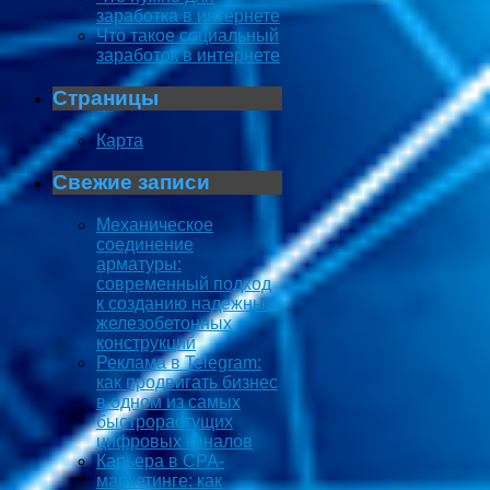
заработка в интернете
Что такое социальный
заработок в интернете
Страницы
Карта
Свежие записи
Механическое
соединение
арматуры:
современный подход
к созданию надежных
железобетонных
конструкций
Реклама в Telegram:
как продвигать бизнес
в одном из самых
быстрорастущих
цифровых каналов
Карьера в CPA-
маркетинге: как