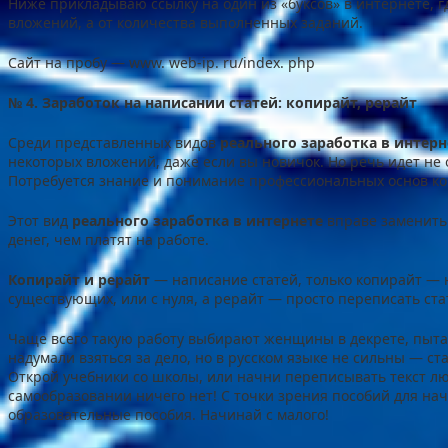
Ниже прикладываю ссылку на один из «буксов» в интернете, гд
вложений, а от количества выполненных заданий.
Сайт на пробу — www. web-ip. ru/index. php
№ 4. Заработок на написании статей: копирайт, рерайт
Среди представленных видов
реального заработка в интерн
некоторых вложений, даже если вы новичок. Но речь идет не
Потребуется знание и понимание профессиональных основ ко
Этот вид
реального заработка в интернете
вправе заменить 
денег, чем платят на работе.
Копирайт и рерайт
— написание статей, только копирайт — 
существующих, или с нуля, а рерайт — просто переписать ст
Чаще всего такую работу выбирают женщины в декрете, пытаю
надумали взяться за дело, но в русском языке не сильны — с
Открой учебники со школы, или начни переписывать текст л
самообразовании ничего нет! С точки зрения пособий для 
образовательные пособия. Начинай с малого!