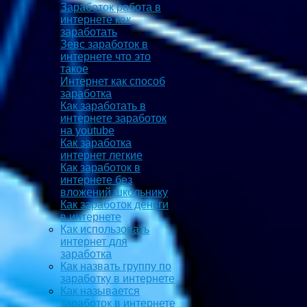
Заработок работа в
интернете как
заработать
Зевс заработок в
интернете что это
такое
Интернет как способ
заработка
Как заработать в
интернете заработок
на youtube
Как заработка
интернет легкие
Как заработок в
интернете без
вложений школьнику
Как заработок деньги
в интернете
Как использовать
интернет для
заработка
Как назвать группу по
заработку в интернете
Как называется
заработок в интернете