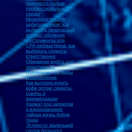
оценивать пользу
профессиональной
среды
Мероприятия для
арбитражников: как
выбирать безопасный
формат обучения
Инструменты для
CPA-вебмастеров: как
выбирать сервисы
ответственно
Обжимная муфта для
арматуры 25:
Преимущества, виды
и применение
Как выгодно купить
кофе оптом: секреты,
советы и
рекомендации
Аромат под запретом
и вдохновением:
тайная жизнь бобов
тонка
Эспрессо: маленький
глоток большого