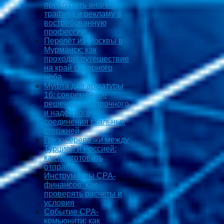
превратить анализ
трафика и рекламу в
востребованную
профессию
Перелёт из Москвы в
Мурманск: как
проходит путешествие
на край северного
неба
Муфта для арматуры
16: современное
решение для прочного
и надежного
соединения стальных
стержней
Грузоперевозки между
Турцией и Россией:
как подготовить
отправку
Инструменты CPA-
финансов: как
проверять расчеты и
условия
Событие CPA-
комьюнити: как