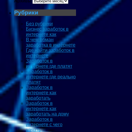
Архивы
Рубрики
Без рубрики
Бизнес заработок в
интернете как
В чем обман
заработка в интернете
Где найти заработок в
интернете
Заработок в
интернете где платят
Заработок в
интернете где реально
платят
Заработок в
интернете как
заработать
Заработок в
интернете как
заработать на дому
Заработок в
интернете с чего
начать