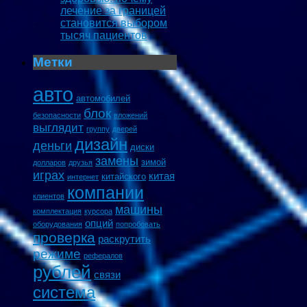
лечение за границей
становится выбором
тысяч пациентов
Метки
авто
автомобилей
блок
безопасности
вложений
выглядит
группу
дверей
дизайн
деньги
диски
замены
зимой
долларов
друзья
играх
китая
китайского
интернет
компании
клиентов
машины
комплектация
курсора
опций
оборудования
попробовать
проверка
раскрутить
режиме
рефералов
рублей
связи
система