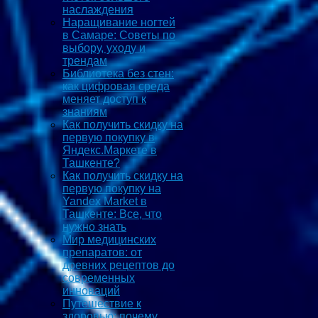
наслаждения
Наращивание ногтей
в Самаре: Советы по
выбору, уходу и
трендам
Библиотека без стен:
как цифровая среда
меняет доступ к
знаниям
Как получить скидку на
первую покупку в
Яндекс.Маркете в
Ташкенте?
Как получить скидку на
первую покупку на
Yandex Market в
Ташкенте: Все, что
нужно знать
Мир медицинских
препаратов: от
древних рецептов до
современных
инноваций
Путешествие к
здоровью: почему