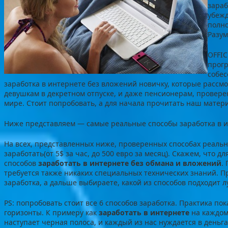
зараб
убежд
полно
Разум
OFFIC
прогр
собес
заработка в интернете без вложений новичку, которые рассм
девушкам в декретном отпуске, и даже пенсионерам, провер
мире. Стоит попробовать, а для начала прочитать наш матер
Ниже представляем — самые реальные способы заработка в и
На всех, представленных ниже, проверенных способах реальн
заработать(от 5$ за час, до 500 евро за месяц). Скажем, что 
способов
заработать в интернете без обмана и вложений
.
требуется также никаких специальных технических знаний. П
заработка, а дальше выбираете, какой из способов подходит л
PS: попробовать стоит все 6 способов заработка. Практика по
горизонты. К примеру как
заработать в интернете
на каждом
наступает черная полоса, и каждый из нас нуждается в деньга