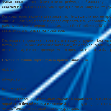
Финансовых вложений никто не потребует, но обманы случаютс
задание написать статью, сами примут и не отпишуться — укр
Копирайтерам задание дает заказчик. Пишешь статью, ее пр
ошибки. Если что, просят подредактировать или исправить, а 
работы. Статьи измеряются в Символах Без Пробелов(СБП). За 
зависимости от опыта копирайтера.
Как показала практика, первые статьи идут с трудом. Пока 
потом дашь на рассмотрение заказчику, при случае будешь и
всего текста). В итоге проходит много времени. Но потом бы
Ссылки на лучшие биржы рунета прикладываю ниже:
etxt. ru
advego. ru
№ 3. Фриланс
Из представленных
реальных способов заработать в интер
заработка без обмана и вложений
. где не нужно делать ни
числе. Только не забывай про конкуренцию.