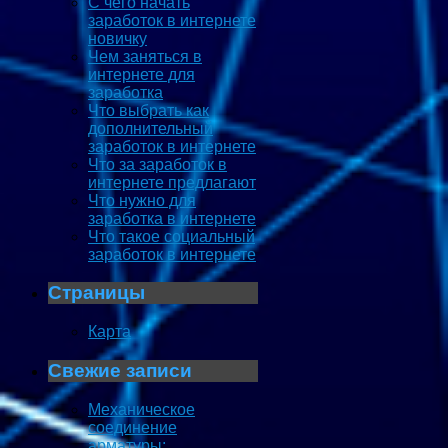
С чего начать
заработок в интернете
новичку
Чем заняться в
интернете для
заработка
Что выбрать как
дополнительный
заработок в интернете
Что за заработок в
интернете предлагают
Что нужно для
заработка в интернете
Что такое социальный
заработок в интернете
Страницы
Карта
Свежие записи
Механическое
соединение
арматуры: