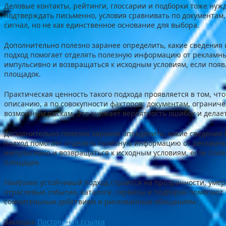
Деловые контакты, рейтинги, глоссарии и подборки тоже нуж
подтверждать письменно, условия сравнивать по документам
сигнал, но не как единственное основание для выбора.
Дополнительно полезно заранее определить, какие сведения 
подход помогает отделять полезную информацию от рекламн
импульсивно и возвращаться к исходным условиям, если поя
площадок.
Практическая ценность такого подхода проявляется в том, ч
описанию, а по совокупности факторов: документам, огранич
возможным рискам. Это снижает вероятность ошибок и делае
Дополнительно полезно заранее определить, какие сведения 
подход помогает отделять полезную информацию от рекламн
импульсивно и возвращаться к исходным условиям, если поя
площадок.
Наиболее устойчивый подход строится на прозрачности, уме
отраслевые события, каталоги, сервисы и подборки помогают 
сомнительным действиям и рискованным обещаниям.
Закладка
Постоянная ссылка
.