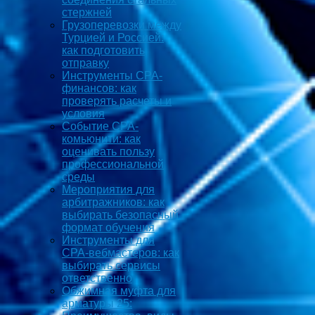
стержней
Грузоперевозки между
Турцией и Россией:
как подготовить
отправку
Инструменты CPA-
финансов: как
проверять расчеты и
условия
Событие CPA-
комьюнити: как
оценивать пользу
профессиональной
среды
Мероприятия для
арбитражников: как
выбирать безопасный
формат обучения
Инструменты для
CPA-вебмастеров: как
выбирать сервисы
ответственно
Обжимная муфта для
арматуры 25: