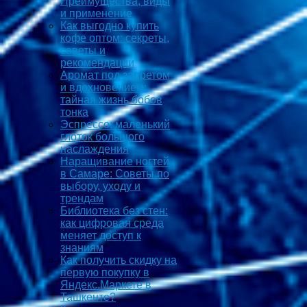
Преимущества, виды
и применение
Как выгодно купить
кофе оптом: секреты,
советы и
рекомендации
Аромат под запретом
и вдохновением:
тайная жизнь бобов
тонка
Эспрессо: маленький
глоток большого
наслаждения
Наращивание ногтей
в Самаре: Советы по
выбору, уходу и
трендам
Библиотека без стен:
как цифровая среда
меняет доступ к
знаниям
Как получить скидку на
первую покупку в
Яндекс.Маркете в
Ташкенте?