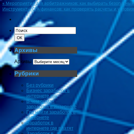
«
Мероприятия для арбитражников: как выбирать безопасный
Инструменты CPA-финансов: как проверять расчеты и услови
Архивы
Архивы
Рубрики
Без рубрики
Бизнес заработок в
интернете как
В чем обман
заработка в интернете
Где найти заработок в
интернете
Заработок в
интернете где платят
Заработок в