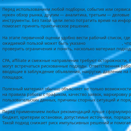
Перед использованием любой подборки, события или сервиса
нужен обзор рынка, другим — аналитика, третьим — деловые
инструменты. Без такой цели легко потратить время на инфо
помогает принять практическое решение.
На этапе первичной оценки удобно вести рабочий список, где
ожидаемой пользой может быть указано
https://cpa.events
, чт
проверить ограничения и понять, насколько материал подходи
CPA, affiliate и смежные направления требуют осторожности,
могут встречаться рискованные подходы. Ответственная рабо
вводящие в заблуждение объявления, накрутки, давление на 
площадок.
Полезный материал обычно объясняет не только возможности
на правила работы с трафиком, качество заявок, маркировку 
пользовательских данных, причины спорных ситуаций и поря
Перед применением любых рекомендаций лучше сформулиров
бюджет, критерии остановки, допустимые источники, порядок 
Такой подход снижает риск импульсивных решений и помогает 