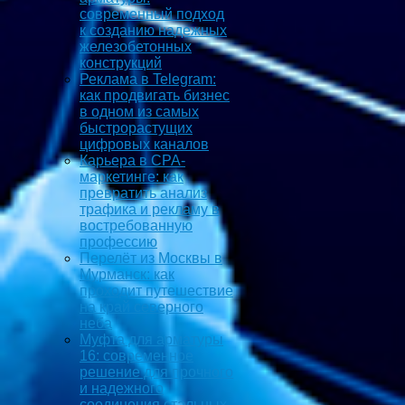
современный подход
к созданию надежных
железобетонных
конструкций
Реклама в Telegram:
как продвигать бизнес
в одном из самых
быстрорастущих
цифровых каналов
Карьера в CPA-
маркетинге: как
превратить анализ
трафика и рекламу в
востребованную
профессию
Перелёт из Москвы в
Мурманск: как
проходит путешествие
на край северного
неба
Муфта для арматуры
16: современное
решение для прочного
и надежного
соединения стальных