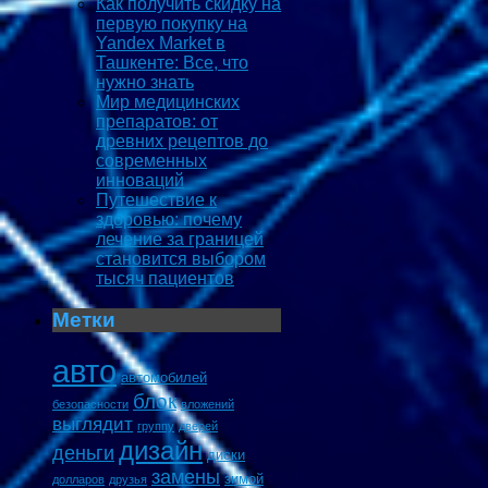
Как получить скидку на
первую покупку на
Yandex Market в
Ташкенте: Все, что
нужно знать
Мир медицинских
препаратов: от
древних рецептов до
современных
инноваций
Путешествие к
здоровью: почему
лечение за границей
становится выбором
тысяч пациентов
Метки
авто
автомобилей
блок
безопасности
вложений
выглядит
группу
дверей
дизайн
деньги
диски
замены
зимой
долларов
друзья