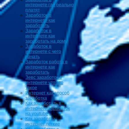
интернете где реально
платят
Заработок в
интернете как
заработать
Заработок в
интернете как
заработать на дому
Заработок в
интернете с чего
начать
Заработок работа в
интернете как
заработать
Зевс заработок в
интернете что это
такое
Интернет как способ
заработка
Как заработать в
интернете заработок
на youtube
Как заработка
интернет легкие