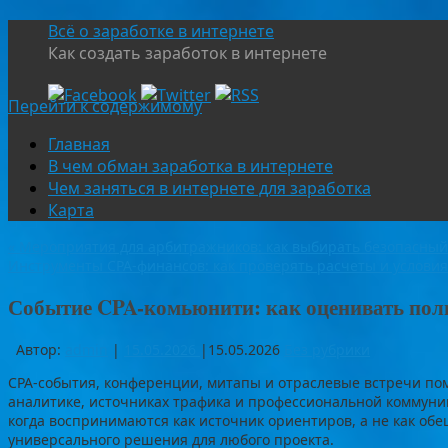
Всё о заработке в интернете
Как создать заработок в интернете
Перейти к содержимому
Главная
В чем обман заработка в интернете
Чем заняться в интернете для заработка
Карта
«
Мероприятия для арбитражников: как выбирать безопасный
Инструменты CPA-финансов: как проверять расчеты и услови
Событие CPA-комьюнити: как оценивать пол
Автор:
admin
|
15.05.2026
|
15.05.2026
Без рубрики
CPA-события, конференции, митапы и отраслевые встречи пом
аналитике, источниках трафика и профессиональной коммуник
когда воспринимаются как источник ориентиров, а не как об
универсального решения для любого проекта.