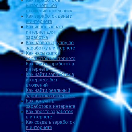
Как заработок в
интернете без
вложений школьнику
Как заработок деньги
в интернете
Как использовать
интернет для
заработка
Как назвать группу по
заработку в интернете
Как называется
заработок в интернете
Как найти заработок в
интернете
Как найти заработок в
интернете без
вложений
Как найти реальный
заработок в интернете
Как получить
заработок в интернете
Как просто заработок
в интернете
Как создать заработок
в интернете