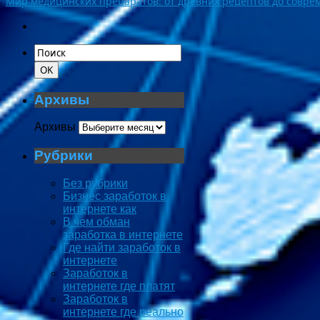
Мир медицинских препаратов: от древних рецептов до совр
Архивы
Архивы
Рубрики
Без рубрики
Бизнес заработок в
интернете как
В чем обман
заработка в интернете
Где найти заработок в
интернете
Заработок в
интернете где платят
Заработок в
интернете где реально