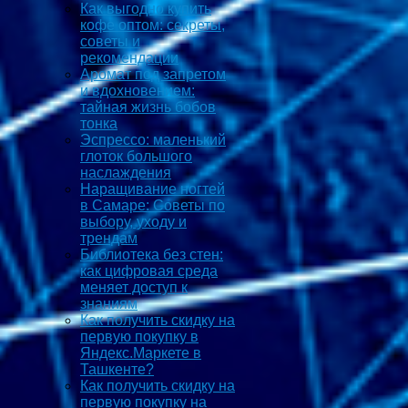
Как выгодно купить
кофе оптом: секреты,
советы и
рекомендации
Аромат под запретом
и вдохновением:
тайная жизнь бобов
тонка
Эспрессо: маленький
глоток большого
наслаждения
Наращивание ногтей
в Самаре: Советы по
выбору, уходу и
трендам
Библиотека без стен:
как цифровая среда
меняет доступ к
знаниям
Как получить скидку на
первую покупку в
Яндекс.Маркете в
Ташкенте?
Как получить скидку на
первую покупку на