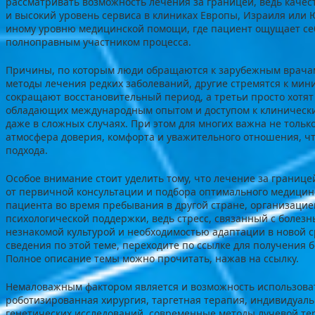
рассматривать возможность лечения за границей, ведь каче
и высокий уровень сервиса в клиниках Европы, Израиля или
иному уровню медицинской помощи, где пациент ощущает себ
полноправным участником процесса.
Причины, по которым люди обращаются к зарубежным врача
методы лечения редких заболеваний, другие стремятся к ми
сокращают восстановительный период, а третьи просто хотят
обладающих международным опытом и доступом к клинически
даже в сложных случаях. При этом для многих важна не тольк
атмосфера доверия, комфорта и уважительного отношения, чт
подхода.
Особое внимание стоит уделить тому, что лечение за границе
от первичной консультации и подбора оптимального медици
пациента во время пребывания в другой стране, организацие
психологической поддержки, ведь стресс, связанный с болез
незнакомой культурой и необходимостью адаптации в новой 
сведения по этой теме, переходите по ссылке для получения 
Полное описание темы можно прочитать, нажав на ссылку.
Немаловажным фактором является и возможность использова
роботизированная хирургия, таргетная терапия, индивидуал
генетических исследований, современные методы лучевой тер