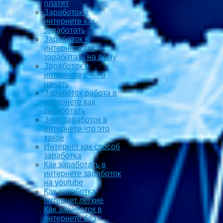
платят
Заработок в
интернете как
заработать
Заработок в
интернете как
заработать на дому
Заработок в
интернете с чего
начать
Заработок работа в
интернете как
заработать
Зевс заработок в
интернете что это
такое
Интернет как способ
заработка
Как заработать в
интернете заработок
на youtube
Как заработка
интернет легкие
Как заработок в
интернете без