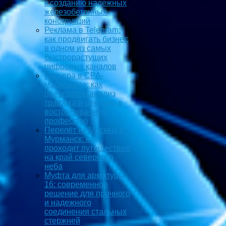
к созданию надежных
железобетонных
конструкций
Реклама в Telegram:
как продвигать бизнес
в одном из самых
быстрорастущих
цифровых каналов
Карьера в CPA-
маркетинге: как
превратить анализ
трафика и рекламу в
востребованную
профессию
Перелёт из Москвы в
Мурманск: как
проходит путешествие
на край северного
неба
Муфта для арматуры
16: современное
решение для прочного
и надежного
соединения стальных
стержней