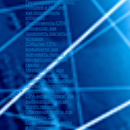
Грузоперевозки между
Турцией и Россией:
как подготовить
отправку
Инструменты CPA-
финансов: как
проверять расчеты и
условия
Событие CPA-
комьюнити: как
оценивать пользу
профессиональной
среды
Мероприятия для
арбитражников: как
выбирать безопасный
формат обучения
Инструменты для
CPA-вебмастеров: как
выбирать сервисы
ответственно
Обжимная муфта для
арматуры 25:
Преимущества, виды
и применение