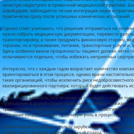
зачастую недоступен в привычной медицинской практике. Боле
Швейцария, наблюдается чёткая интеграция науки и практик
практически сразу после успешных клинических испытаний.
Однако стоит учитывать, что решение отправиться на лечение
нужно собрать медицинскую документацию, перевести резуль
транспортировку, а также продумать финансовую сторону, ве
терапии, но и проживание, питание, транспортные услуги и, 
Здесь особенно важна прозрачность: пациент должен чётко пон
оплачиваются отдельно, чтобы избежать неприятных сюрпри
Интересно, что с каждым годом возрастает количество комп
ориентироваться в этом процессе, однако врачи настоятель
таких организаций, чтобы исключить риск недобросовестног
квалифицированного партнёра, который будет действовать и
Стоит также отметить, что лечение за границей — это не толь
пребывание в другой стране позволяет взглянуть на жизнь п
традициями и зачастую обрести новый смысл и мотивацию дл
состояние пациента играет ключевую роль в процессе выздо
В конечном итоге выбор в пользу зарубежной медицины стано
первое место выходят индивидуальный подход, технологичнос