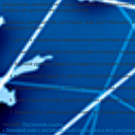
результатом становится не только здоровье, но и уверенност
ресурсы для достижения выздоровления.
Основные преимущества, на которые чаще всего обращают в
следующем списке:
Доступ к современным медицинским технологиям и инн
Возможность получить консультацию и помощь у ведущ
Высокий уровень сервиса и комфортные условия пребыв
Комплексный подход: от диагностики до реабилитации.
Персонализированное лечение, основанное на генетиче
Более широкий выбор терапевтических решений при сл
Возможность совмещения лечения с восстановительным 
Закладка
Постоянная ссылка
.
«
Зерновой кофе с доставкой: удобство выбора и вкус настояще