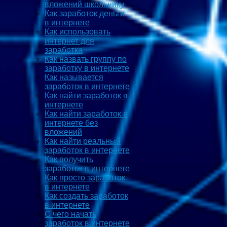
вложений школьнику
Как заработок деньги
в интернете
Как использовать
интернет для
заработка
Как назвать группу по
заработку в интернете
Как называется
заработок в интернете
Как найти заработок в
интернете
Как найти заработок в
интернете без
вложений
Как найти реальный
заработок в интернете
Как получить
заработок в интернете
Как просто заработок
в интернете
Как создать заработок
в интернете
С чего начать
заработок в интернете