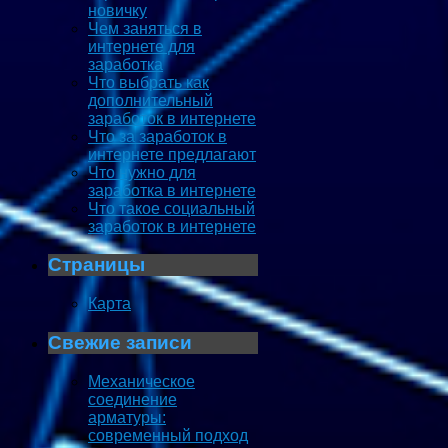
новичку
Чем заняться в
интернете для
заработка
Что выбрать как
дополнительный
заработок в интернете
Что за заработок в
интернете предлагают
Что нужно для
заработка в интернете
Что такое социальный
заработок в интернете
Страницы
Карта
Свежие записи
Механическое
соединение
арматуры:
современный подход