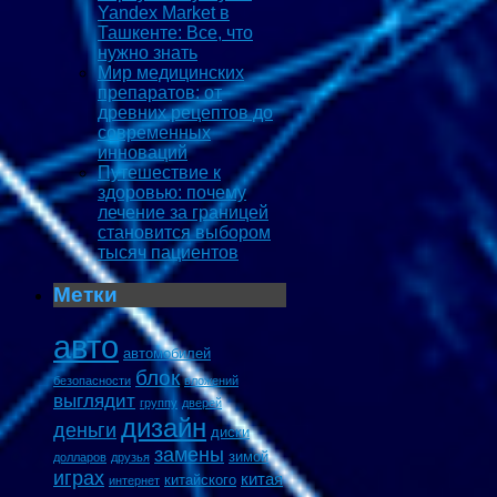
Yandex Market в
Ташкенте: Все, что
нужно знать
Мир медицинских
препаратов: от
древних рецептов до
современных
инноваций
Путешествие к
здоровью: почему
лечение за границей
становится выбором
тысяч пациентов
Метки
авто
автомобилей
блок
безопасности
вложений
выглядит
группу
дверей
дизайн
деньги
диски
замены
зимой
долларов
друзья
играх
китая
китайского
интернет