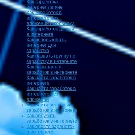
Как заработка
интернет легкие
Как заработок в
интернете без
вложений школьнику
Как заработок деньги
в интернете
Как использовать
интернет для
заработка
Как назвать группу по
заработку в интернете
Как называется
заработок в интернете
Как найти заработок в
интернете
Как найти заработок в
интернете без
вложений
Как найти реальный
заработок в интернете
Как получить
заработок в интернете
Как просто заработок
в интернете