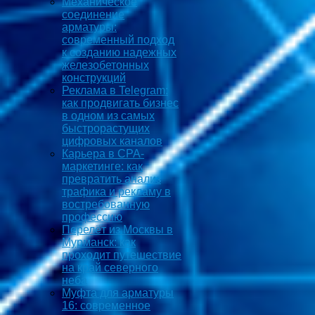
Механическое
соединение
арматуры:
современный подход
к созданию надежных
железобетонных
конструкций
Реклама в Telegram:
как продвигать бизнес
в одном из самых
быстрорастущих
цифровых каналов
Карьера в CPA-
маркетинге: как
превратить анализ
трафика и рекламу в
востребованную
профессию
Перелёт из Москвы в
Мурманск: как
проходит путешествие
на край северного
неба
Муфта для арматуры
16: современное