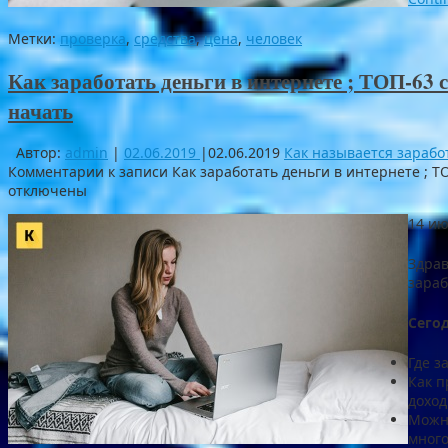
Метки:
проверка
,
средства
,
цена
,
человек
Как заработать деньги в интернете ; ТОП-63 с
начать
Автор:
admin
|
02.06.2019
|
02.06.2019
Как называется зарабо
Комментарии
к записи Как заработать деньги в интернете ; Т
отключены
14 ию
Здрав
зараб
Сегод
Где з
Как п
доход
Можно
много