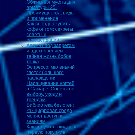
Обжимная муфта для
арматуры 25:
Преимущества, виды
и применение
Как выгодно купить
кофе оптом: секреты,
советы и
рекомендации
Аромат под запретом
и вдохновением:
тайная жизнь бобов
тонка
Эспрессо: маленький
глоток большого
наслаждения
Наращивание ногтей
в Самаре: Советы по
выбору, уходу и
трендам
Библиотека без стен:
как цифровая среда
меняет доступ к
знаниям
Как получить скидку на
первую покупку в