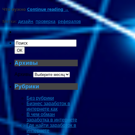
Что нужно
Continue reading
→
Метки:
дизайн
,
проверка
,
рефералов
Архивы
Архивы
Рубрики
Без рубрики
Бизнес заработок в
интернете как
В чем обман
заработка в интернете
Где найти заработок в
интернете