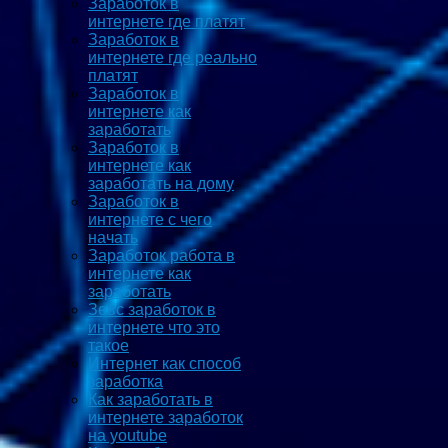
Заработок в
интернете где платят
Заработок в
интернете где реально
платят
Заработок в
интернете как
заработать
Заработок в
интернете как
заработать на дому
Заработок в
интернете с чего
начать
Заработок работа в
интернете как
заработать
Зевс заработок в
интернете что это
такое
Интернет как способ
заработка
Как заработать в
интернете заработок
на youtube