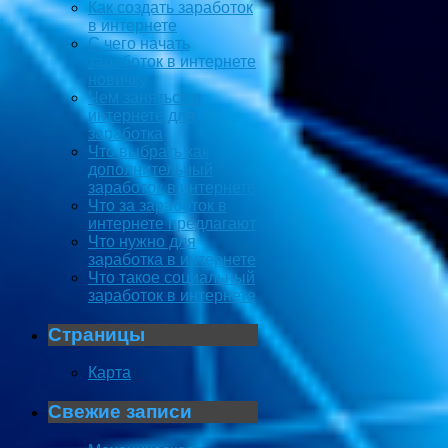
Как создать заработок
в интернете
С чего начать
заработок в интернете
новичку
Чем заняться в
интернете для
заработка
Что выбрать как
дополнительный
заработок в интернете
Что за заработок в
интернете предлагают
Что нужно для
заработка в интернете
Что такое социальный
заработок в интернете
Страницы
Карта
Свежие записи