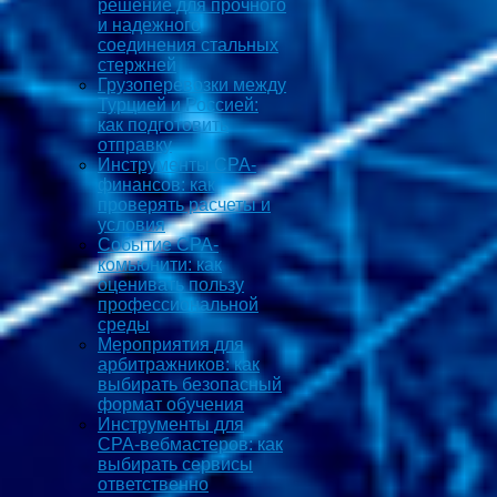
решение для прочного
и надежного
соединения стальных
стержней
Грузоперевозки между
Турцией и Россией:
как подготовить
отправку
Инструменты CPA-
финансов: как
проверять расчеты и
условия
Событие CPA-
комьюнити: как
оценивать пользу
профессиональной
среды
Мероприятия для
арбитражников: как
выбирать безопасный
формат обучения
Инструменты для
CPA-вебмастеров: как
выбирать сервисы
ответственно