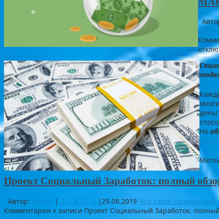
МА
Авто
социа
Комм
откл
Социа
люде
Кажды
многи
деньг
спосо
Но
о
read
Метк
Проект Социальный Заработок: полный обзо
Автор:
admin
|
29.08.2019
|
29.08.2019
Что такое социальный 
Комментарии
к записи Проект Социальный Заработок: полный