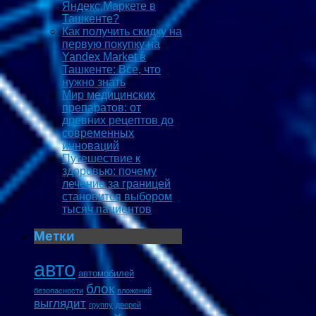
Яндекс.Маркете в
Ташкенте?
Как получить скидку на
первую покупку на
Yandex Market в
Ташкенте: Все, что
нужно знать
Мир медицинских
препаратов: от
древних рецептов до
современных
инноваций
Путешествие к
здоровью: почему
лечение за границей
становится выбором
тысяч пациентов
Метки
авто
автомобилей
блок
безопасности
вложений
выглядит
группу
дверей